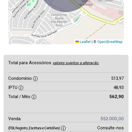
Leaflet
|
©
OpenStreetMap
Total para Acessórios
valores sujeitos a alteração.
Condomínio
513,97
IPTU
48,93
Total / Mês
562,90
552.000,00
Venda
Consulte-nos
(ITBI, Registro, Escritura e Certidões)