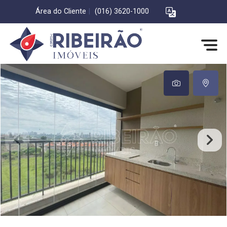
Área do Cliente
|
(016) 3620-1000