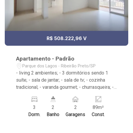
R$ 508.222,96 V
Apartamento - Padrão
Parque dos Lagos - Ribeirão Preto/SP
- living 2 ambientes; - 3 dormitórios sendo 1
suíte; - sala de jantar; - sala de tv; - cozinha
tradicional; - varanda gourmet; - churrasqueira; -
2 banheiros; - 2 vagas de garagem cobertas; -
área de serviço; - Condomínio com portaria
3
2
2
89m²
remota, piscina adulta e infantil, playground, área
Dorm.
Banho
Garagens
Const.
de churrasco, salão de festas e academia; -
Próximo a Vito Supermercados e Marques Silva
Panificadora;