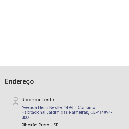
Lavabo - Cozinha planejada; - Área de serviço; -
Dependência de empregada; - Sacada; - 02
Vagas corbertas; - Excelente localização,
3
5
2
151m²
próximo ao Shopping Santa Úrsula, Hospital São
Dorm.
Banho
Garagens
Const.
Francisco, Supermercado Carrefour, área de
lazer completa (quadra poliesportiva, piscina
aquecida, sauna, churrasqueira, salão de festas),
portaria 24 horas. - Ribeirão Imóveis. - (16)
3620-1000/(16) 99270-1000
Endereço
Ribeirão Leste
Avenida Henri Nestlé, 1494 - Conjunto
Habitacional Jardim das Palmeiras, CEP:
14094-
000
Ribeirão Preto - SP