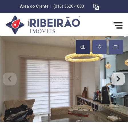
Área do Cliente
|
(016) 3620-1000