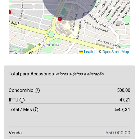
Leaflet
|
©
OpenStreetMap
Total para Acessórios
valores sujeitos a alteração.
Condomínio
500,00
IPTU
47,21
Total / Mês
547,21
550.000,00
Venda