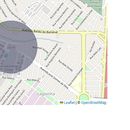
Leaflet
|
©
OpenStreetMap