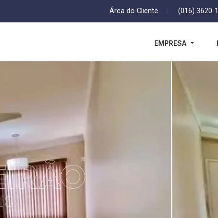
Área do Cliente
|
(016) 3620-
EMPRESA