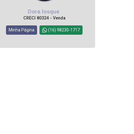
Dora losque
CRECI 80324 - Venda
Minha Página
(16) 98230-1717