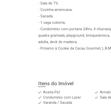
- Sala de TV;
- Cozinha americana;
- Sacada;
- 1 vaga coberta;
- Condomínio com portaria 24hrs, 4 churrasque
quadra gramada, playground, brinquedoteca, sa
adulta, deck de madeira;
- Próximo à Cookie da Cacau Gourmet, L.A.M El
Itens do Imóvel
Aceita Pet
Armár
Condomínio com Lazer
Sala d
Varanda / Sacada