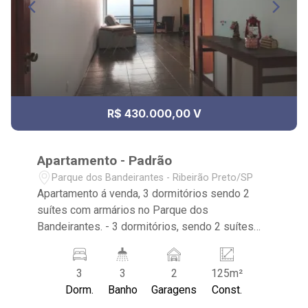
R$ 430.000,00 V
Apartamento - Padrão
Parque dos Bandeirantes - Ribeirão Preto/SP
Apartamento á venda, 3 dormitórios sendo 2
suítes com armários no Parque dos
Bandeirantes. - 3 dormitórios, sendo 2 suítes
com armários e ar condicionado e ventilador de
teto - 1 banheiro social - Sala 2 ambientes com
3
3
2
125m²
ar condicionado e ventilador de teto e ampla
Dorm.
Banho
Garagens
Const.
sacada - Cozinha planejada - Área de serviço