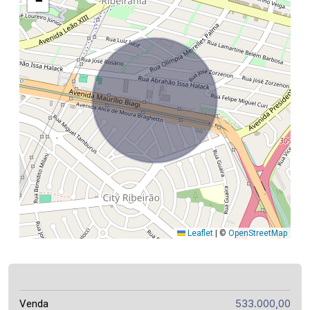
−
Leaflet
|
©
OpenStreetMap
533.000,00
Venda