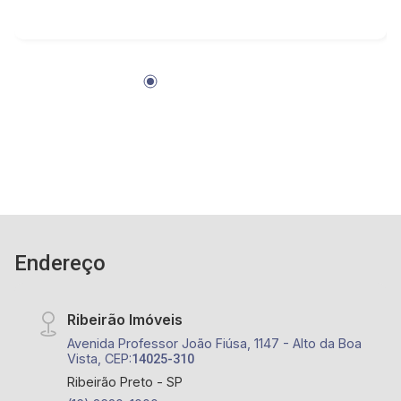
com depósito - 2 vagas de garagem, sendo 1
coberta - Água inclusa no condomínio - Prédio
com circuito de câmeras e alarme Próximo ao
bar da Dona Celina, Cupim Grill, Avenida Barão
do Bananal, Avenida Clóvis Bevillacqua; Ribeirão
Imóveis, uma imobiliária com mais de 28 anos
de experiência e uma nova forma de fazer
negócios. Contando com uma equipe atuante de
consultores especialistas, oferecemos mais
proximidade com os clientes, afim de entender
seus objetivos e vontades. Atualmente,
contabilizamos mais de 2.500 cadastros de
Endereço
imóveis para venda, permuta e locação,
comercializando imóveis de terceiros e
lançamentos. Estamos localizados em sede
Ribeirão Imóveis
própria - em uma das melhores avenidas da
Avenida Professor João Fiúsa, 1147 - Alto da Boa
cidade - Av. Professor Dr. João Fiusa, 1147 -
Vista, CEP:
14025-310
Alto da Boa Vista, Ribeirão Preto - SP.
Ribeirão Preto - SP