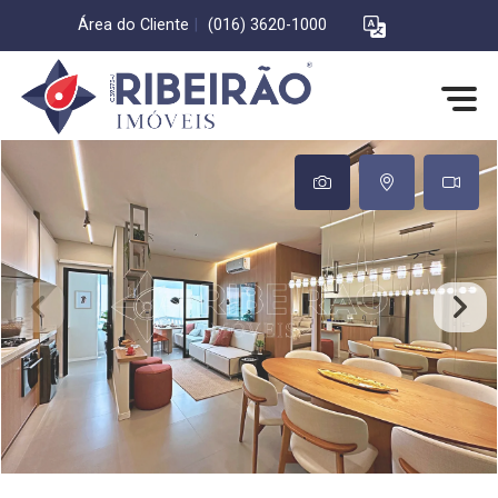
Área do Cliente
|
(016) 3620-1000