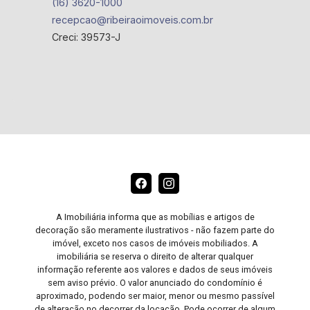
(16) 3620-1000
recepcao@ribeiraoimoveis.com.br
Creci: 39573-J
A Imobiliária informa que as mobílias e artigos de
decoração são meramente ilustrativos - não fazem parte do
imóvel, exceto nos casos de imóveis mobiliados. A
imobiliária se reserva o direito de alterar qualquer
informação referente aos valores e dados de seus imóveis
sem aviso prévio. O valor anunciado do condomínio é
aproximado, podendo ser maior, menor ou mesmo passível
de alteração no decorrer da locação. Pode ocorrer de algum