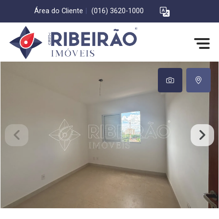
Área do Cliente
|
(016) 3620-1000