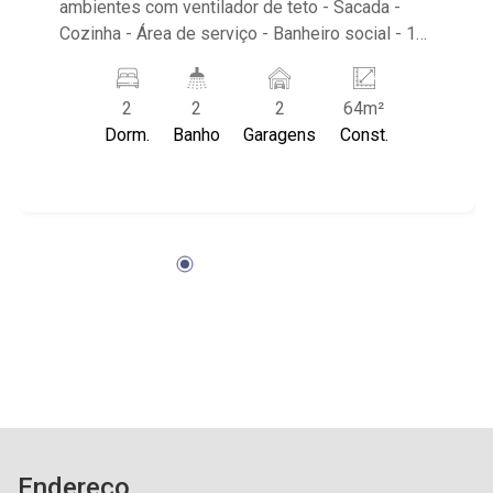
ambientes com ventilador de teto - Sacada -
Cozinha - Área de serviço - Banheiro social - 1
vaga paralela Condomínio com: - Gás encanado -
Portão eletrônico Próximo ao Supermercados
2
2
2
64m²
Canesin, Mineiro'S 1 Bar Espetos e Porções ,
Dorm.
Banho
Garagens
Const.
Academia Stay Fit 2.0, Buffet Quatro Estações
Endereço