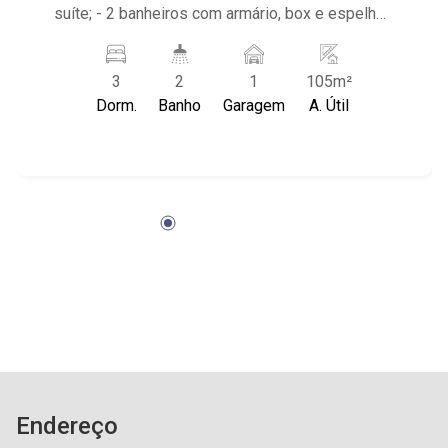
suíte; - 2 banheiros com armário, box e espelho;
- Living 2 ambientes; - Cozinha planejada; -
Despensa; - Área de serviço; - Sacada fechada
3
2
1
105m²
em vidro; - 1 vaga de garagem; - Próximo ao
Dorm.
Banho
Garagem
A. Útil
Parque Municipal Dr. Luis Carlos Raya, Colégio
Santa Úrsula, Fiusa Center, Ribeirão Shopping e
Amope.
Endereço