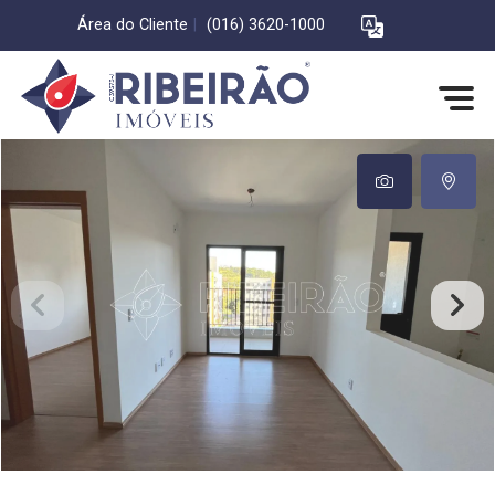
Área do Cliente
|
(016) 3620-1000