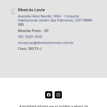
Ribeirão Leste
Avenida Henri Nestlé, 1494 - Conjunto
Habitacional Jardim das Palmeiras, CEP:
14094-
000
Ribeirão Preto - SP
(16) 3620-1000
recepcao@ribeiraoimoveis.com.br
Creci: 39573-J
A Imobiliária informa que as mobílias e artigos de