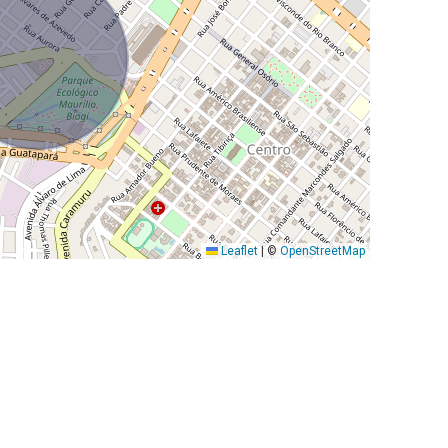
Leaflet
|
©
OpenStreetMap