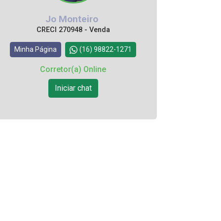
Jo Monteiro
CRECI 270948 - Venda
Minha Página
(16) 98822-1271
Corretor(a) Online
Iniciar chat