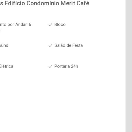
os
Edifício Condomínio Merit Café
to por Andar: 6
Bloco
6
ound
Salão de Festa
Elétrica
Portaria 24h