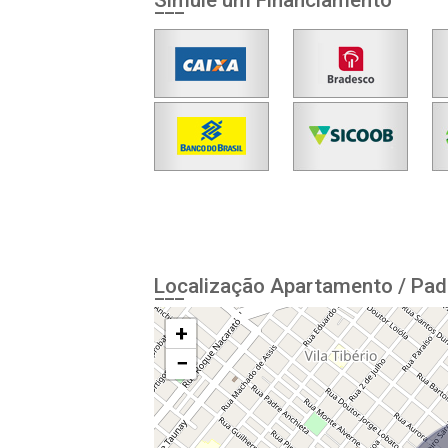
Simule um Financiamento
Localização Apartamento / Pad
+
−