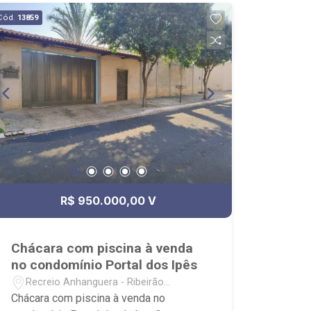
Infraestrutura para energia fotovoltaica;
Cód.
13859
- Aquecimento dos chuveiros e
torneiras através de boiler e placa
solares; - 4 vagas, sendo 2 cobertas; -
Condomínio com portaria 24h; -
Próximo ao Posto Gavião e Tracbel
Agro.
R$ 950.000,00 V
Chácara com piscina à venda
no condomínio Portal dos Ipês
Recreio Anhanguera - Ribeirão
Preto/SP
Chácara com piscina à venda no