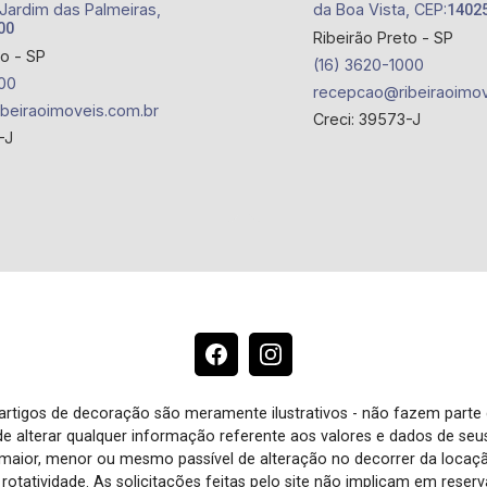
 Jardim das Palmeiras,
da Boa Vista, CEP:
1402
00
Ribeirão Preto - SP
to - SP
(16) 3620-1000
00
recepcao@ribeiraoimov
beiraoimoveis.com.br
Creci: 39573-J
-J
e artigos de decoração são meramente ilustrativos - não fazem parte
o de alterar qualquer informação referente aos valores e dados de se
aior, menor ou mesmo passível de alteração no decorrer da locaç
à rotatividade. As solicitações feitas pelo site não implicam em rese