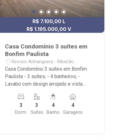
R$ 7.100,00 L
R$ 1.195.000,00 V
Casa Condomínio 3 suítes em
Bonfim Paulista
Recreio Anhanguera - Ribeirão
Preto/SP
Casa Condomínio 3 suítes em Bonfim
Paulista - 3 suítes; - 4 banheiros; -
Lavabo com design arrojado e vista
para o jardim; - Revestimento de pedra
na fachada; - Lavanderia com acesso
3
3
4
4
externo e interno; - Piscina aquecida; -
Dorm.
Suítes
Banho
Garagens
Amplo espaço no fundo; - Pé direito
duplo na sala; - Bancadas em granito
nos banheiros; - Arquitetura moderna da
fachada com viga em balanço; -