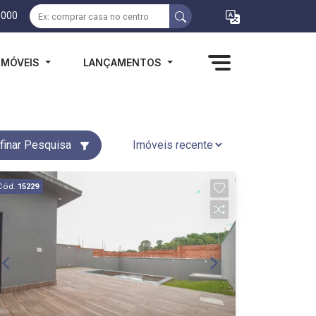
1000
IMÓVEIS
LANÇAMENTOS
finar Pesquisa
Cód.
15229