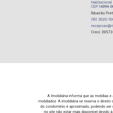
Habitacional
CEP:
14094-0
Ribeirão Pre
(16) 3620-10
recepcao@ri
Creci: 39573
A Imobiliária informa que as mobílias 
mobiliados. A imobiliária se reserva o direit
do condomínio é aproximado, podendo ser m
no site não estar mais disponível devido 