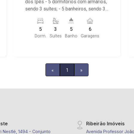
dos Ipês - 5 dormitórios com armários,
sendo 3 suítes; - 5 banheiros, sendo 3
com armários e espelho; - Sala de
jantar; - Sala de TV; - Lavabo; - Cozinha
5
3
5
6
gourmet; - Despensa; - Área de serviço;
Dorm.
Suítes
Banho
Garagens
- Quintal gramado; - Corredor lateral; -
Varanda; - Espaço gourmet; - Jardim; -
Fogão à lenha; - Portão eletrônico; -
Mobiliado; - 6 vagas de garagem; -
Próximo a Rodovia Anhanguera.
«
1
»
este
Ribeirão Imóveis
i Nestlé, 1494 - Conjunto
Avenida Professor João 