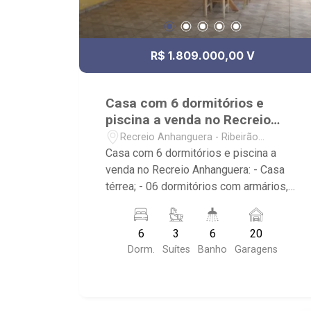
R$ 1.809.000,00 V
Casa com 6 dormitórios e
piscina a venda no Recreio
Anhanguera
Recreio Anhanguera - Ribeirão
Preto/SP
Casa com 6 dormitórios e piscina a
venda no Recreio Anhanguera: - Casa
térrea; - 06 dormitórios com armários,
sendo 3 suítes; - 06 banheiros; - 20
vagas de garagem; - Cozinha americana
6
3
6
20
planejada; - Área de serviço; - Quintal
Dorm.
Suítes
Banho
Garagens
gramado; - Varanda; - Piscina; -
Localizado próximo ao Supermercado
Mialich, Rodovia Anhanguera, posto de
combustível.