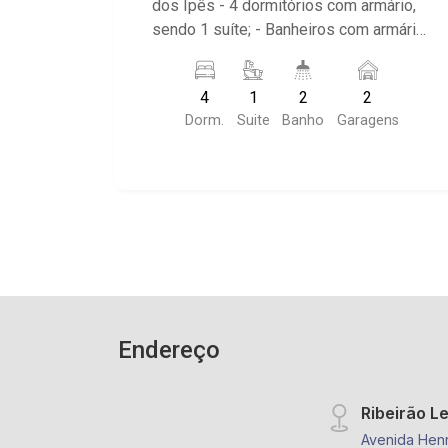
dos Ipês - 4 dormitórios com armário,
sendo 1 suíte; - Banheiros com armário;
- Sala de jantar; - Cozinha; - Área de
serviço; - Churrasqueira; - Piscina; -
4
1
2
2
Vestiário; - Condomínio com portaria
Dorm.
Suite
Banho
Garagens
24h; - Imóvel localizado próximo a
estrada SP 330- Via Anhanguera; -
Apenas cinco minutos do Novo
Shopping.
Endereço
Ribeirão L
Avenida Henr