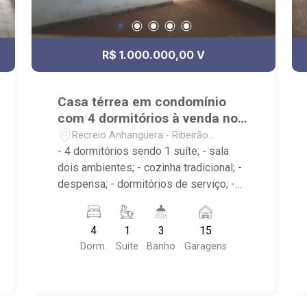
R$ 1.000.000,00 V
Casa térrea em condomínio
com 4 dormitórios à venda no
Recreio Internacional
Recreio Anhanguera - Ribeirão
Preto/SP
- 4 dormitórios sendo 1 suíte; - sala
dois ambientes; - cozinha tradicional; -
despensa; - dormitórios de serviço; -
edícula; - quintal; - varanda; -
churrasqueira e fogão à lenha; - prainha;
4
1
3
15
- área de serviço; - 3 banheiros; - 15
Dorm.
Suite
Banho
Garagens
vagas de garagem descobertas; -
Próximo ao Supermercado Mialich,
Rodovia Anhanguera, posto de
combustível;