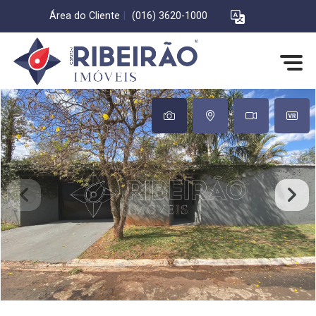
Área do Cliente
|
(016) 3620-1000