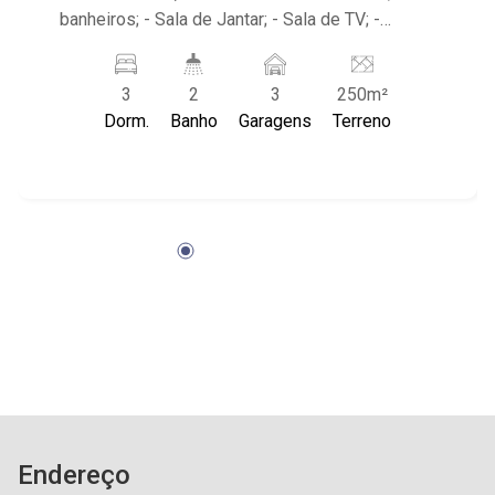
banheiros; - Sala de Jantar; - Sala de TV; -
Cozinha; - Despensa; - Área de Serviço; -
Banheiro de Serviço; - Edícula; - Quintal; -
3
2
3
250m²
Churrasqueira; - Piscina; - 3 vagas, sendo 2
Dorm.
Banho
Garagens
Terreno
cobertas; - Próximo ao Assaí Atacadista, Novo
Shopping Center Ribeirão Preto, São Francisco
Mais Saúde e Despertar Cafe
Endereço