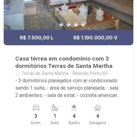
R$ 7.500,00 L
R$ 1.190.000,00 V
Casa térrea em condomínio com 3
dormitórios Terras de Santa Martha
Terras de Santa Martha - Ribeirão Preto/SP
- 3 dormitórios planejados com ar-condicionado
sendo 1 suíte; - área de serviço planejada; - sala
2 ambientes; - sala de estar; - cozinha americana
planejada; - lavabo; - varanda gourmet; - piscina
com prainha; - 4 banheiros planejados com box e
3
1
4
4
espelho; - Condomínio com: Portaria 24hrs,
Dorm.
Suite
Banho
Garagens
praças com paisagismo, playground e segurança
com monitoramento por câmeras;