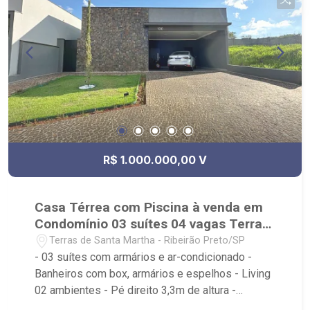
Margaridas, Condomínio Jardim dos Flamboyants
R$ 1.000.000,00 V
Casa Térrea com Piscina à venda em
Condomínio 03 suítes 04 vagas Terras
de Santa Martha
Terras de Santa Martha - Ribeirão Preto/SP
- 03 suítes com armários e ar-condicionado -
Banheiros com box, armários e espelhos - Living
02 ambientes - Pé direito 3,3m de altura -
Cozinha Gourmet com churrasqueira, coifa, micro-