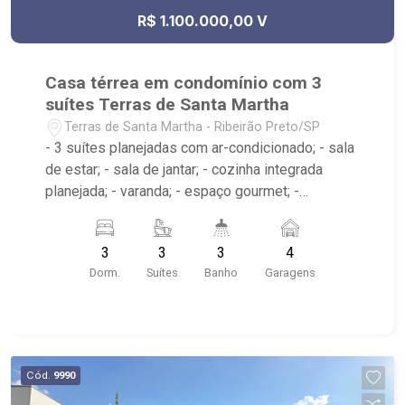
R$ 1.100.000,00 V
Casa térrea em condomínio com 3
suítes Terras de Santa Martha
Terras de Santa Martha - Ribeirão Preto/SP
- 3 suítes planejadas com ar-condicionado; - sala
de estar; - sala de jantar; - cozinha integrada
planejada; - varanda; - espaço gourmet; -
churrasqueira; - piscina; - área de serviço
planejada; - 3 banheiros planejados com box e
3
3
3
4
espelho; - Condomínio: Portaria remota. viário
Dorm.
Suítes
Banho
Garagens
travado, guarita e cancela para controle de
acesso, além de praças com paisagismo
ornamental, estar, playground e segurança com
monitoramento por câmeras. Avenida de acesso
com praça e paisagismo diferenciado -
Cód.
9990
Localizado próximo ao Blue Residencial, Ilha das