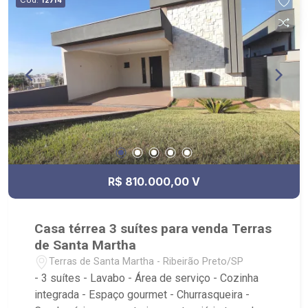
12714
Iluminação completa e funcionando, 100% LED; -
Aquecimento solar dos chuveiros e torneiras,
com boiler instalado; - Forro de gesso na casa
toda.
R$ 810.000,00 V
Casa térrea 3 suítes para venda Terras
de Santa Martha
Terras de Santa Martha - Ribeirão Preto/SP
- 3 suítes - Lavabo - Área de serviço - Cozinha
integrada - Espaço gourmet - Churrasqueira -