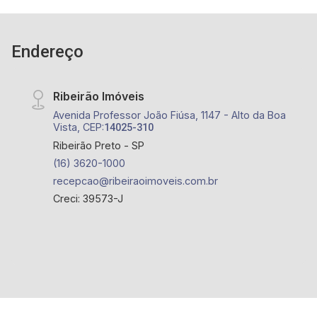
2.500 cadastros de imóveis para venda, permuta
e locação, comercializando imóveis de terceiros
e lançamentos. Estamos localizados em sede
Endereço
própria - em uma das melhores avenidas da
cidade - Av. Professor Dr. João Fiusa, 1147 ? Alto
Ribeirão Imóveis
da Boa Vista, Ribeirão Preto - SP.
Avenida Professor João Fiúsa, 1147 - Alto da Boa
Vista, CEP:
14025-310
Ribeirão Preto - SP
(16) 3620-1000
recepcao@ribeiraoimoveis.com.br
Creci: 39573-J