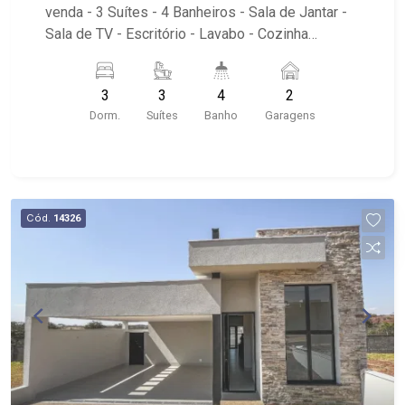
venda - 3 Suítes - 4 Banheiros - Sala de Jantar -
Sala de TV - Escritório - Lavabo - Cozinha
Integrada - Área de Serviço - Vestiário - Piscina
Condomínio com playground - Localizado
3
3
4
2
próximo a Rodovia José Fregonezi
Dorm.
Suítes
Banho
Garagens
Cód.
14326