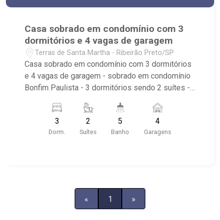
Casa sobrado em condomínio com 3
dormitórios e 4 vagas de garagem
Terras de Santa Martha - Ribeirão Preto/SP
Casa sobrado em condomínio com 3 dormitórios
e 4 vagas de garagem - sobrado em condomínio
Bonfim Paulista - 3 dormitórios sendo 2 suítes -
banheiro social - lavabo - living 2 ambientes -
sala íntima - cozinha - área de serviço - 4 vagas
3
2
5
4
de garagem - falta pintura e detalhes de
Dorm.
Suítes
Banho
Garagens
acabamento para terminar o imóvel, pode-se ser
negociado a locação Ribeirão Imóveis, uma
imobiliária com mais de 28 anos de experiência e
uma nova forma de fazer negócios. Contando
com uma equipe atuante de consultores
especialistas, oferecemos mais proximidade
«
1
»
com os clientes afim de entender seus objetivos
e vontades. Atualmente, contabilizamos mais de