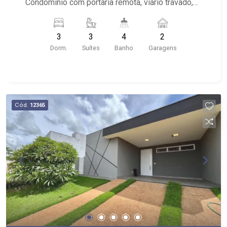
Condomínio com portaria remota, viário travado,
guarita e cancela para controle de acesso, além
de praças com paisagismo ornamental, estar,
3
3
4
2
playground e segurança com monitoramento por
Dorm.
Suítes
Banho
Garagens
câmeras - Localizado próximo ao Blue
Residencial, Ilha das Margaridas, Condomínio
Jardim dos Flamboyants
Cód.
12365