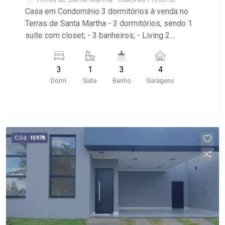
Casa em Condomínio 3 dormitórios à venda no
Terras de Santa Martha - 3 dormitórios, sendo 1
suíte com closet; - 3 banheiros; - Living 2
ambientes; - Cozinha Integrada com armário; -
Área de Serviço; - Quintal; - Espaço Gourmet; -
3
1
3
4
Jardim; - Churrasqueira; - Piscina; - 4 vagas,
Dorm.
Suite
Banho
Garagens
sendo 2 cobertas; - Condomínio com portaria
remota, viário travado, guarita e cancela para
controle de acesso, além de praças com
paisagismo ornamental, estar, playground e
segurança com monitoramento por câmeras; -
Cód.
15978
Localizado próximo ao Blue Residencial, Ilha das
Margaridas, Condomínio Jardim dos
Flamboyants.