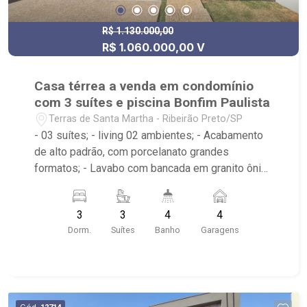
R$ 1.130.000,00
R$ 1.060.000,00 V
Casa térrea a venda em condomínio
com 3 suítes e piscina Bonfim Paulista
Terras de Santa Martha - Ribeirão Preto/SP
- 03 suítes; - living 02 ambientes; - Acabamento
de alto padrão, com porcelanato grandes
formatos; - Lavabo com bancada em granito ônix;
- Amplo home office; - Rodapés embutidos; -
Revestimento de pedra na fachada; - Pé direito
3
3
4
4
alto; - Piscina de alvenaria e revestimento
Dorm.
Suítes
Banho
Garagens
cerâmico, preparada para aquecimento; - Ilha e
bancadas dos banheiros em granito; - Cooktop,
churrasqueira e coifas em inox, já instalados; -
Ralos lineares e ralos click, tubulação 100%
Tigre; - Infraestrutura para energia fotovoltaica; -
Cód.