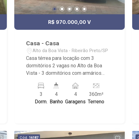
R$ 970.000,00 V
Casa - Casa
Alto da Boa Vista - Ribeirão Preto/SP
Casa térrea para locação com 3
dormitórios 2 vagas no Alto da Boa
Vista - 3 dormitórios com armários
sendo 1 suíte - Sala de estar - Sala de
jantar - Copa - Cozinha planejada -
3
4
4
360m²
Despensa - Área de serviço coberta -
Dorm.
Banho
Garagens
Terreno
Banheiro social com box, gabinete e
espelho - Área gourmet com
churrasqueira - Quintal - 2 Corredores
laterais - Depósito - 2 vagas de
garagem Próximo a Avenida Professor
Cód.
16187