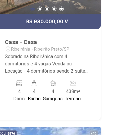
R$ 980.000,00 V
Casa - Casa
Ribeirânia - Ribeirão Preto/SP
Sobrado na Ribeirânica com 4
dormitórios e 4 vagas Venda ou
Locação - 4 dormitórios sendo 2 suítes
- 3 deles com armário - roupeiro -
banheiro social com box em vidro e
4
4
4
438m²
gabinete - sala de estar - sala de jantar
Dorm.
Banho
Garagens
Terreno
- cozinha planejada com sala de almoço
- área de serviço - varanda gourmet -
edícula (home office / ateliê) com
dormitório e banheiro - varanda - quintal
- 4 vagas de garagem - rua sem saída
Cód.
5576