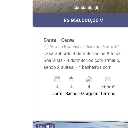
R$ 950.000,00 V
Casa - Casa
Alto da Boa Vista - Ribeirão Preto/SP
Casa Sobrado 4 dormitórios no Alto da
Boa Vista - 4 dormitórios com armário,
sendo 2 suítes; - 4 banheiros com
armário, box e espelho; - Sala de Jantar;
- Sala de TV; - Lavabo; - Imóvel com
4
4
4
365m²
ventilador de teto; - Cozinha com
Dorm.
Banho
Garagens
Terreno
armário; - Área de Serviço com armário;
- Dormitório de serviço; - Banheiro de
Serviço; - Quintal; - Sacada; - Piscina; -
Iluminação no imóvel; - Portão
Eletrônico; - 4 vagas, sendo 2 cobertas;
Cód.
8343