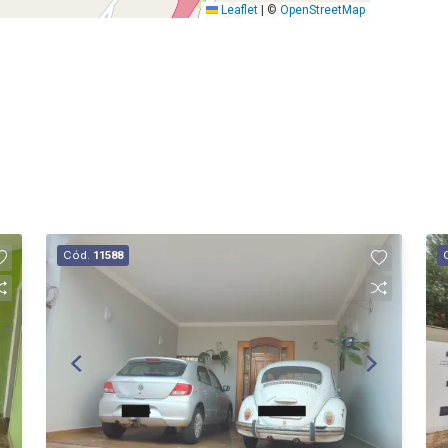
Leaflet
|
©
OpenStreetMap
Cód.
11588