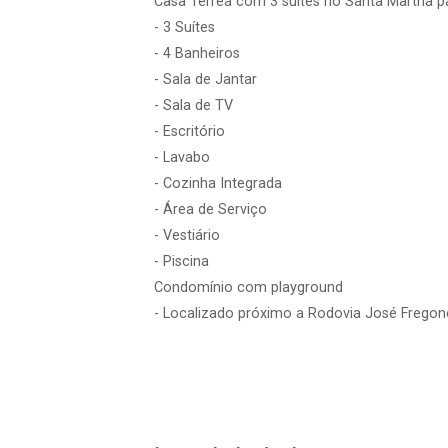
Casa Térrea com 3 suítes no Santa Martha p
- 3 Suítes
- 4 Banheiros
- Sala de Jantar
- Sala de TV
- Escritório
- Lavabo
- Cozinha Integrada
- Área de Serviço
- Vestiário
- Piscina
Condomínio com playground
- Localizado próximo a Rodovia José Fregon