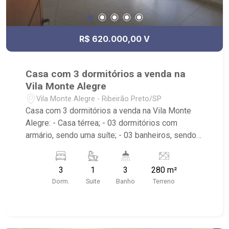
R$ 620.000,00 V
Casa com 3 dormitórios a venda na
Vila Monte Alegre
Vila Monte Alegre - Ribeirão Preto/SP
Casa com 3 dormitórios a venda na Vila Monte
Alegre: - Casa térrea; - 03 dormitórios com
armário, sendo uma suíte; - 03 banheiros, sendo
um lavabo; - Sala dois ambientes; - Cozinha
planejada; - Varanda gourmet; - Churrasqueira; -
3
1
3
280 m²
Área de Serviço planejada; - Portão Eletrônico; -
Dorm.
Suite
Banho
Terreno
Localizado próximo ao Praiô Sport Bar,
Floricultura Rose Flores e Vila Tibério.