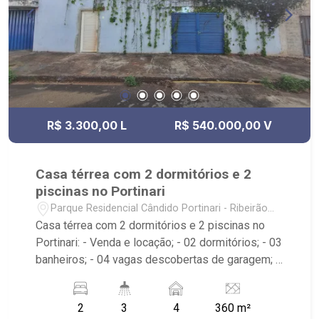
R$ 3.300,00 L
R$ 540.000,00 V
Casa térrea com 2 dormitórios e 2
piscinas no Portinari
Parque Residencial Cândido Portinari - Ribeirão
Preto/SP
Casa térrea com 2 dormitórios e 2 piscinas no
Portinari: - Venda e locação; - 02 dormitórios; - 03
banheiros; - 04 vagas descobertas de garagem; -
Sala de estar; - Ventilador de teto no imóvel; -
Cozinha tradicional; - Varanda gourmet com
2
3
4
360 m²
churrasqueira; - Quintal cimentado; - Edícula; -