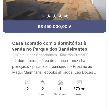
R$ 450.000,00 V
Casa sobrado com 2 dormitórios à
venda no Parque dos Bandeirantes
Parque dos Bandeirantes - Ribeirão Preto/SP
- 2 dormitórios; - área de serviço; - cozinha
planejada; - piscina; - 2 banheiros; - Próximo ao
Magui Marmitaria , ebooks afiliados, Leo Doces e
Bolos; - Ribeirão Imóveis, referência em venda,
compra e locação. - Sinta-se em casa na Ribeirão
2
2
1
270 m²
Imóveis, afinal Somos e Vivemos Ribeirão: -
Dorm.
Banho
Garagem
Terreno
funcionários capacitados; - processos rápidos e
eficientes; - análise criteriosa de documentação;
- com foco: Zona Sul, Zona Leste, Centro e