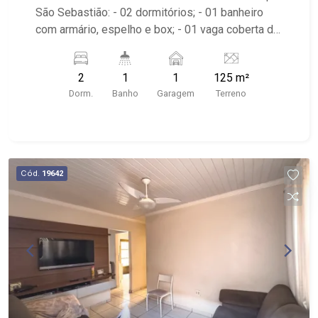
São Sebastião: - 02 dormitórios; - 01 banheiro
com armário, espelho e box; - 01 vaga coberta de
garagem; - Sala dois ambientes; - Cozinha
planejada; - Varanda gourmet; - Churrasqueira; -
2
1
1
125 m²
Área de Serviço planejada; - Localizada próximo
Dorm.
Banho
Garagem
Terreno
ao Clube dos Comerciários, Ken Delivery e
Supermercados Big Compra.
Cód.
19642