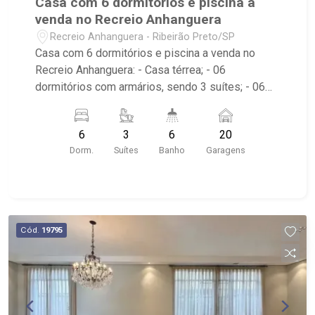
Casa com 6 dormitórios e piscina a
venda no Recreio Anhanguera
Recreio Anhanguera - Ribeirão Preto/SP
Casa com 6 dormitórios e piscina a venda no
Recreio Anhanguera: - Casa térrea; - 06
dormitórios com armários, sendo 3 suítes; - 06
banheiros; - 20 vagas de garagem; - Cozinha
americana planejada; - Área de serviço; - Quintal
6
3
6
20
gramado; - Varanda; - Piscina; - Localizado
Dorm.
Suítes
Banho
Garagens
próximo ao Supermercado Mialich, Rodovia
Anhanguera, posto de combustível.
Cód.
19795