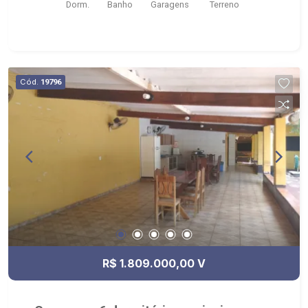
Dorm.
Banho
Garagens
Terreno
Jardim com paisagismo; - 02 piscinas; - Mobília
não inclusa na locação; - Localizado próximo à
Companhia Da Festa, Jarrão Motos e Marmoart
Marmoraria.
Cód.
19796
R$ 1.809.000,00 V