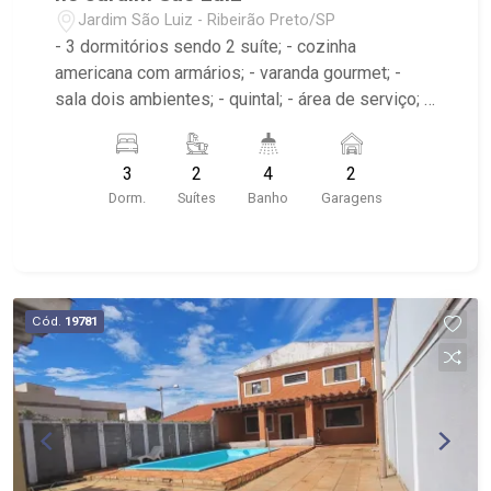
Jardim São Luiz - Ribeirão Preto/SP
- 3 dormitórios sendo 2 suíte; - cozinha
americana com armários; - varanda gourmet; -
sala dois ambientes; - quintal; - área de serviço; -
4 banheiros; - 2 vagas de garagem cobertas; - ar-
condicionado; - Próximo à Cobasi, Savegnago,
3
2
4
2
UNAERP e Hospital São Lucas
Dorm.
Suítes
Banho
Garagens
Cód.
19781