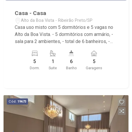
Casa - Casa
Alto da Boa Vista - Ribeirão Preto/SP
Casa uso misto com 5 dormitórios e 5 vagas no
Alto da Boa Vista. - 5 dormitórios com armário, -
sala para 2 ambientes, - total de 6 banheiros, -
Cozinha tradicional planejada, - varanda gourmet
com churrasqueira, - piscina e vestiário, -
5
1
6
5
Garagem para 5 carros, - Energia solar, - área de
Dorm.
Suite
Banho
Garagens
serviço; - apenas uma quadra da Avenida
Independência e da Av. Professor João Fiusa.
Apenas duas quadras da Ribeirão Imóveis.
Cód.
19673