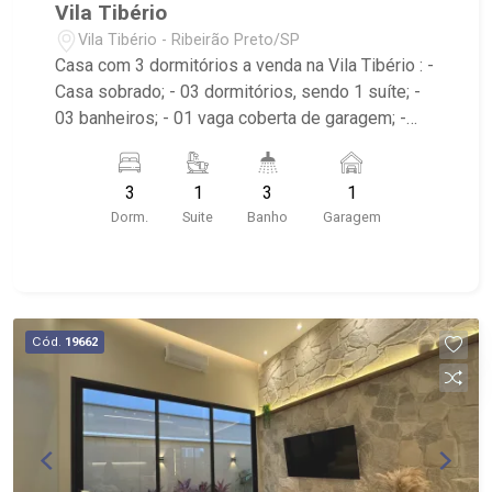
Vila Tibério
Vila Tibério - Ribeirão Preto/SP
Casa com 3 dormitórios a venda na Vila Tibério : -
Casa sobrado; - 03 dormitórios, sendo 1 suíte; -
03 banheiros; - 01 vaga coberta de garagem; -
Cozinha tradicional; - Área de Serviço; - Terraço; -
Localizado próximo à Av. do Café.
3
1
3
1
Dorm.
Suite
Banho
Garagem
Cód.
19662