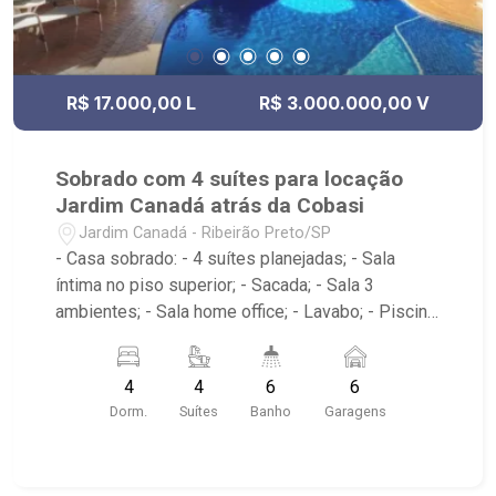
R$ 17.000,00 L
R$ 3.000.000,00 V
Sobrado com 4 suítes para locação
Jardim Canadá atrás da Cobasi
Jardim Canadá - Ribeirão Preto/SP
- Casa sobrado: - 4 suítes planejadas; - Sala
íntima no piso superior; - Sacada; - Sala 3
ambientes; - Sala home office; - Lavabo; - Piscina
aquecida e com cascata; - Espaço gourmet com
churrasqueira; - Alpendre com fechamento em
4
4
6
6
vidros; - Amplo quintal com paisagismo; -
Dorm.
Suítes
Banho
Garagens
Cozinha tradicional planejada; - Área e banheiro
de serviço; - 6 vagas de garagem sendo 2
cobertas; - próximo ao Colégio Santa Ursula, Oba