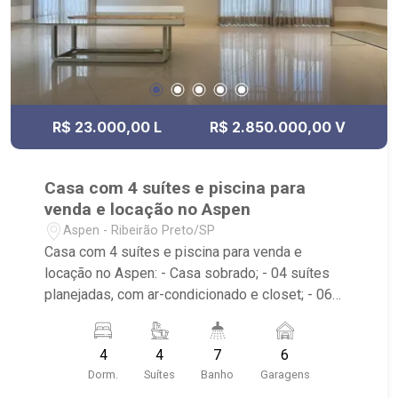
R$ 23.000,00 L
R$ 2.850.000,00 V
Casa com 4 suítes e piscina para
venda e locação no Aspen
Aspen - Ribeirão Preto/SP
Casa com 4 suítes e piscina para venda e
locação no Aspen: - Casa sobrado; - 04 suítes
planejadas, com ar-condicionado e closet; - 06
banheiros com armário, espelho e box; - Banheira;
- Lavabo; - Sala de estar; - Sala de jantar; - Sala
4
4
7
6
dois ambientes; - Escritório; - Home Theater; -
Dorm.
Suítes
Banho
Garagens
Cozinha planejada; - Despensa; - Área de serviço