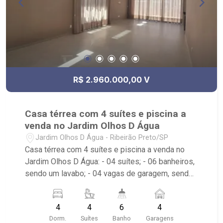
R$ 2.960.000,00 V
Casa térrea com 4 suítes e piscina a
venda no Jardim Olhos D Água
Jardim Olhos D Água - Ribeirão Preto/SP
Casa térrea com 4 suítes e piscina a venda no
Jardim Olhos D Água: - 04 suítes; - 06 banheiros,
sendo um lavabo; - 04 vagas de garagem, sendo
duas cobertas; - Quintal gramado; - Área de
Serviço; - Churrasqueira; - Piscina; - Aquecimento
4
4
6
4
solar; - Condomínio com Portaria 24 horas; -
Dorm.
Suítes
Banho
Garagens
Localizado próximo ao Gelato Borelli, Parque