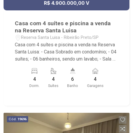
R$ 4.900.000,00 V
Casa com 4 suítes e piscina a venda
na Reserva Santa Luisa
Reserva Santa Luisa - Ribeirão Preto/SP
Casa com 4 suítes e piscina a venda na Reserva
Santa Luisa: - Casa Sobrado em condomínio; - 04
suítes; - 06 banheiros, sendo um lavabo; - Sala de
estar; - Sala dois ambientes; - Cozinha Gourmet; -
Depósito; - Área de Serviço com banheiro; -
4
4
6
4
Churrasqueira; - Piscina; - 04 vagas de garagem,
Dorm.
Suítes
Banho
Garagens
sendo duas cobertas; - Condomínio com portaria
24hrs, praça de convivência, salão de festas,
academia, pergolado, deck de madeira, quadra de
tênis, quadra poliesportiva e salão de festas,
conta com lago privativo; - Próximo ao Colégio
Cód.
19696
Pequeno Príncipe, Fiúsa, Olhos dÁgua e Av.
Fragonezzi.