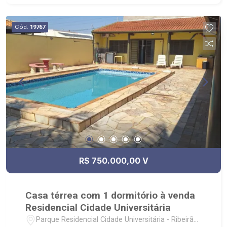
Bonfim Paulista; - para Venda, Compra e Locação,
imobiliária é Ribeirão Imóveis - sede na Av.
Cód.
19767
Professor João Fiusa;
R$ 750.000,00 V
Casa térrea com 1 dormitório à venda
Residencial Cidade Universitária
Parque Residencial Cidade Universitária - Ribeirão