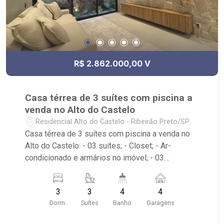
R$ 2.862.000,00 V
Casa térrea de 3 suítes com piscina a
venda no Alto do Castelo
Residencial Alto do Castelo - Ribeirão Preto/SP
Casa térrea de 3 suítes com piscina a venda no
Alto do Castelo: - 03 suítes; - Closet; - Ar-
condicionado e armários no imóvel; - 03
banheiros com box em vidro; - Lavabo; - 04 vagas
de garagem, sendo duas cobertas; - Sala dois
3
3
4
4
ambientes; - Cozinha Gourmet; - Área de Serviço
Dorm.
Suítes
Banho
Garagens
planejada; - Varanda com fechamento em vidro; -
Quintal gramado; - Churrasqueira; - Piscina com