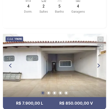
banheiros com armários, box e espelho; - lavabo;
4
2
5
4
- despensa; - corredor lateral; - área de serviço
Dorm.
Suítes
Banho
Garagens
com armários; - 4 vagas de garagem cobertas; -
próximo ao Savegnago, Shopping Santa Úrsula,
Centro;
Cód.
19690
R$ 7.900,00 L
R$ 850.000,00 V