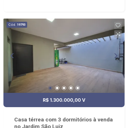
planejada, com dormitório e banheiro; - Elevador
no imóvel; - Quintal gramado; - Jardim com
paisagismo; - Sauna; - Piscina com hidro; -
Condomínio com portaria 24h e salão de festas; -
Cód.
19793
Próximo a Rodovia Antônio Machado Sant`Anna.
R$ 1.300.000,00 V
Casa térrea com 3 dormitórios à venda
no Jardim São Luiz