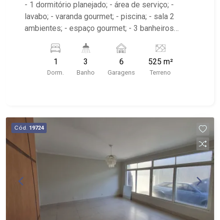
Preto/SP
- 1 dormitório planejado; - área de serviço; -
lavabo; - varanda gourmet; - piscina; - sala 2
ambientes; - espaço gourmet; - 3 banheiros
planejados com box e espelho; - próximo ao
Esfiharia Kabip, Praça Matioli, Villa Tortas
1
3
6
525 m²
Dorm.
Banho
Garagens
Terreno
Cód.
19724