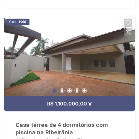
hidro; - Condomínio com portaria 24hrs, campo de
futebol, quadra de vôlei de areia e playground; -
Localizado próximo ao Residencial Alto do Vale,
Cód.
19661
Condomínio Fazenda Santa Maria, fácil acesso
pela Anhanguera.
R$ 1.100.000,00 V
Casa térrea de 4 dormitórios com
piscina na Ribeirânia