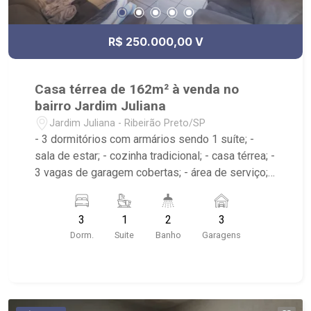
R$ 250.000,00 V
Casa térrea de 162m² à venda no
bairro Jardim Juliana
Jardim Juliana - Ribeirão Preto/SP
- 3 dormitórios com armários sendo 1 suíte; -
sala de estar; - cozinha tradicional; - casa térrea; -
3 vagas de garagem cobertas; - área de serviço; -
corredor lateral; - 2 banheiros; - Próximo ao
Supermercado Big Compra, Av. Alfredo Ravaneli e
3
1
2
3
Av. Henri Nestlé;
Dorm.
Suite
Banho
Garagens