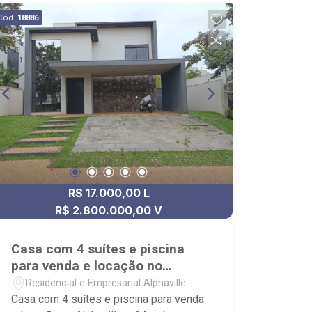
Quadra Poliesportiva, Playground, Área
Cód.
18886
de Churrasco, Academia - Localizado
próximo ao Ribeirão Shopping,
Cenourão Super Varejão, Shopping
Iguatemi
R$ 17.000,00 L
R$ 2.800.000,00 V
Casa com 4 suítes e piscina
para venda e locação no
Alphaville
Residencial e Empresarial Alphaville -
Ribeirão Preto/SP
Casa com 4 suítes e piscina para venda