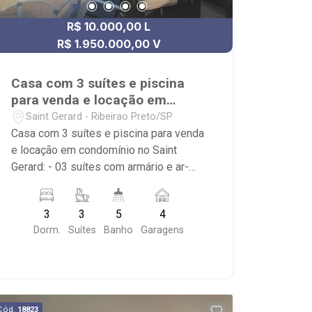
para um público seleto; - Próximo ao
R$ 10.000,00 L
CrossFit Bonfim, Restaurante Zucker,
Mundo Animal Centro Veterinário, Posto
R$ 1.950.000,00 V
Alpha Center.
Casa com 3 suítes e piscina
para venda e locação em
condomínio no Saint Gerard
Saint Gerard - Ribeirao Preto/SP
Casa com 3 suítes e piscina para venda
e locação em condomínio no Saint
Gerard: - 03 suítes com armário e ar-
condicionado; - 03 banheiros com
armário, espelho e box; - 01 Lavabo; -
3
3
5
4
04 vagas de vagaram, sendo duas
Dorm.
Suítes
Banho
Garagens
cobertas; - Living dois ambientes; -
Escritório; - Cozinha Americana
planejada; - Área de Serviço planejada,
com banheiro; - Quintal; - Corredor
lateral; - Espaço gourmet; -
Cód.
18823