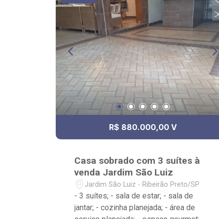
com portas de enrolar: - 01 banheiro -
Imóvel negociável; - Imóvel próximo à
Av. Bandeirantes e Toco`s Bar.
R$ 880.000,00 V
Casa sobrado com 3 suítes à
venda Jardim São Luiz
Jardim São Luiz - Ribeirão Preto/SP
- 3 suítes; - sala de estar; - sala de
jantar; - cozinha planejada; - área de