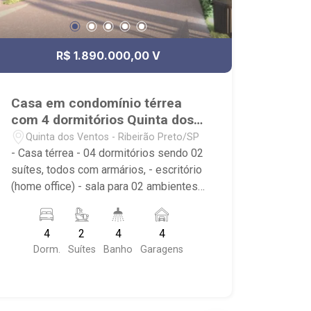
R$ 1.890.000,00 V
Casa em condomínio térrea
com 4 dormitórios Quinta dos
Ventos
Quinta dos Ventos - Ribeirão Preto/SP
- Casa térrea - 04 dormitórios sendo 02
suítes, todos com armários, - escritório
(home office) - sala para 02 ambientes -
cozinha gourmet planejada (cooktop e
coifa) - área de serviço - vestiário -
4
2
4
4
piscina de vinil - imóvel já com
Dorm.
Suítes
Banho
Garagens
iluminação, box e espelhos, - garagem
para 4 carros (2 cobertos e 2
descobertos) - Condomínio: Portaria
24hrs, Piscina (Adulto / Infantil), Sauna,