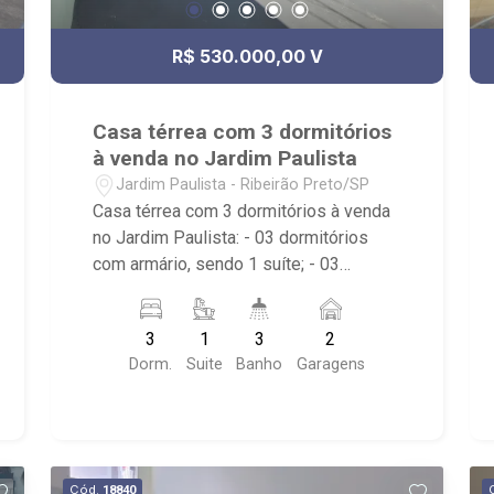
salão de festas, quadra poliesportiva e
diversos outros itens para um público
R$ 530.000,00 V
seleto; - Próximo ao CrossFit Bonfim,
Restaurante Zucker, Mundo Animal
Centro Veterinário, Posto Alpha Center.
Casa térrea com 3 dormitórios
à venda no Jardim Paulista
Jardim Paulista - Ribeirão Preto/SP
Casa térrea com 3 dormitórios à venda
no Jardim Paulista: - 03 dormitórios
com armário, sendo 1 suíte; - 03
banheiros com armário, box e espelho; -
02 vagas de garagem, sendo 1 coberta;
3
1
3
2
- Living dois ambientes; - Sala de
Dorm.
Suite
Banho
Garagens
Jantar; - Ventilador de teto; - Cozinha
planejada; - Área de Serviço com
dormitório e banheiro; - Quintal; -
Corredor lateral; - Próximo à Padaria
Villa Sucreê, Olianchi Ribeirão e Av.
Cód.
18840