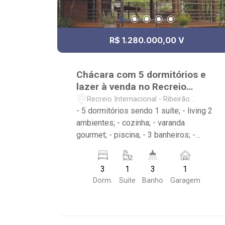
R$ 1.280.000,00 V
Chácara com 5 dormitórios e
lazer à venda no Recreio
Internacional
Recreio Internacional - Ribeirão
Preto/SP
- 5 dormitórios sendo 1 suíte; - living 2
ambientes; - cozinha; - varanda
gourmet; - piscina; - 3 banheiros; -
próximo ao Docinhos Pitukinha, V15
Sports, Afresp Ribeirão
3
1
3
1
Dorm.
Suite
Banho
Garagem