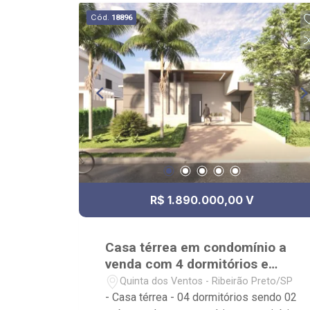
Cód.
18896
R$ 1.890.000,00 V
Casa térrea em condomínio a
venda com 4 dormitórios e
piscina Vila do Golf
Quinta dos Ventos - Ribeirão Preto/SP
- Casa térrea - 04 dormitórios sendo 02