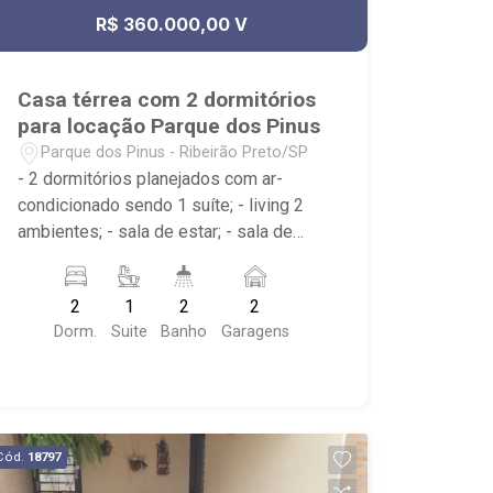
R$ 360.000,00 V
Casa térrea com 2 dormitórios
para locação Parque dos Pinus
Parque dos Pinus - Ribeirão Preto/SP
- 2 dormitórios planejados com ar-
condicionado sendo 1 suíte; - living 2
ambientes; - sala de estar; - sala de
jantar; - cozinha; - despensa; - área de
serviço; - churrasqueira; - 2 banheiros
2
1
2
2
planejados com box e espelho; -
Dorm.
Suite
Banho
Garagens
próximo ao Panificadora Paraiba,
Marmitaria Bom de Garfo
Cód.
18797