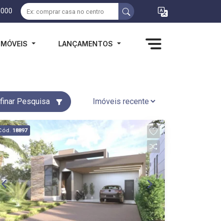
1000
IMÓVEIS
LANÇAMENTOS
finar Pesquisa
Cód.
18897