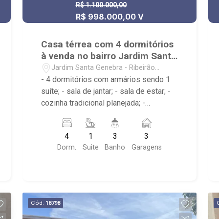
R$ 1.100.000,00
R$ 998.000,00 V
Casa térrea com 4 dormitórios
à venda no bairro Jardim Santa
Genebra
Jardim Santa Genebra - Ribeirão
Preto/SP
- 4 dormitórios com armários sendo 1
suíte; - sala de jantar; - sala de estar; -
cozinha tradicional planejada; -
escritório; - varanda; - espaço gourmet;
- quintal; - corredor lateral; - 3 banheiros
4
1
3
3
com armários, box e espelho; - lavabo; -
Dorm.
Suite
Banho
Garagens
área de serviço; - 3 vagas de garagem
sendo 2 cobertas; - Próximo à Rodovia
José Fregonezi, Mercados, Farmácias
e Posto de gasolina;
Cód.
18798