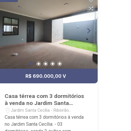
Jardim/Paisagismo; - Piscina; -
Aquecimento Solar; - Condomínio com
portaria 24hs, praça de convivência e
playground. - Próximo ao colégio
Marista Champagnat, Shopping Mirante
Plaza, Pão de Açucar, farmácia e
pizzaria Bella Citta.
R$ 690.000,00 V
Casa térrea com 3 dormitórios
à venda no Jardim Santa
Cecília
Jardim Santa Cecília - Ribeirão
Preto/SP
Casa térrea com 3 dormitórios à venda
no Jardim Santa Cecília: - 03