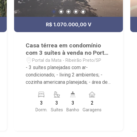
R$ 1.070.000,00 V
Casa térrea em condomínio
com 3 suítes à venda no Portal
da Mata
Portal da Mata - Ribeirão Preto/SP
- 3 suítes planejadas com ar-
condicionado; - living 2 ambientes; -
cozinha americana planejada; - área de
serviço planejada; - piscina com hidro e
cascata; - 3 banheiros planejados com
3
3
3
2
box e espelho; - lavabo; - Condomínio
Dorm.
Suítes
Banho
Garagens
com Portaria 24hrs, Piscina (Adulto /
Infantil), Quadra Poliesportiva, Quadra
de Tênis, Quadra de squash, Campo de
Futebol, Playground, Salão de Jogos,