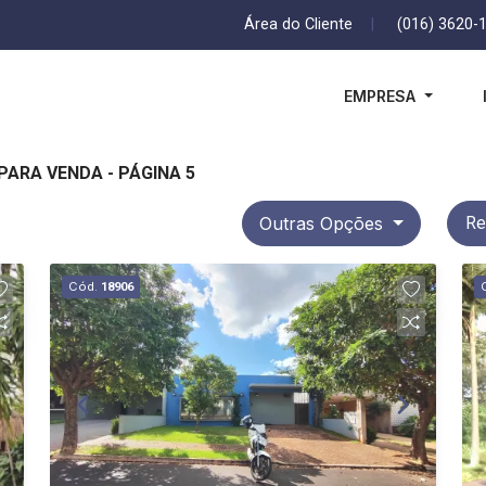
Área do Cliente
|
(016) 3620-
EMPRESA
 PARA VENDA - PÁGINA 5
Outras Opções
Re
Cód.
18906