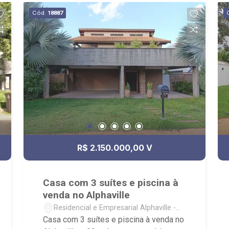
Área de Churrasco, Salão de Festas,
Cód.
18887
Academia; - próximo à Agrishow,
Fazenda Experimental
R$ 2.150.000,00 V
Casa com 3 suítes e piscina à
venda no Alphaville
Residencial e Empresarial Alphaville -
Ribeirão Preto/SP
Casa com 3 suítes e piscina à venda no