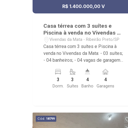
R$ 1.400.000,00 V
Casa térrea com 3 suítes e
Piscina à venda no Vivendas da
Mata
Vivendas da Mata - Ribeirão Preto/SP
Casa térrea com 3 suítes e Piscina à
venda no Vivendas da Mata: - 03 suítes;
- 04 banheiros; - 04 vagas de garagem,
sendo duas cobertas; - Living dois
ambientes; - Sala de Jantar; - Sala de
3
3
4
4
TV; - Escritório; - Cozinha Americana; -
Dorm.
Suítes
Banho
Garagens
Área de Serviço; - Quintal Gramado; -
Corredor lateral; - Jardim; - Piscina com
hidro; - Condomínio: Portaria 24hrs,
Piscina (Adulto / Infantil), Sauna, Quadra
Poliesportiva, Quadra de Tênis, Campo
Cód.
18799
de Futebol, Playground, Brinquedoteca,