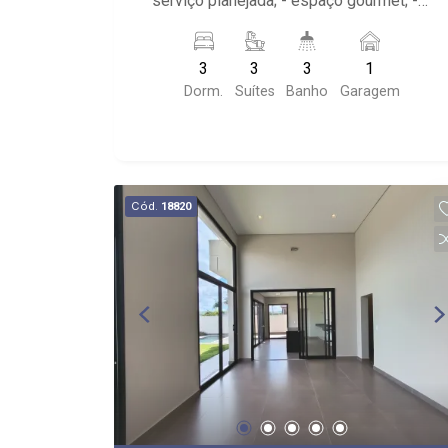
serviço planejada; - espaço gourmet; -
churrasqueira; - fogão à lenha; - piscina;
- 3 banheiros; - lavabo; - próximo ao
3
3
3
1
Sushi Shimokita, Estância Caipira
Dorm.
Suítes
Banho
Garagem
Cód.
18820