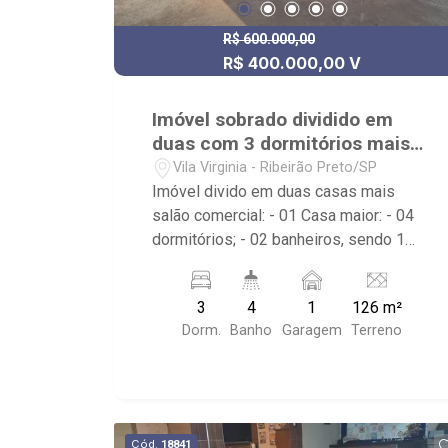
R$ 600.000,00
R$ 400.000,00 V
Imóvel sobrado dividido em
duas com 3 dormitórios mais
salão à venda no Vila Virgínia
Vila Virginia - Ribeirão Preto/SP
Imóvel divido em duas casas mais
salão comercial: - 01 Casa maior: - 04
dormitórios; - 02 banheiros, sendo 1
lavabo; - 01 vaga coberta de garagem;-
- Living dois ambientes; - Sala de
3
4
1
126 m²
Jantar; - Sala de TV; - Escritório; -
Dorm.
Banho
Garagem
Terreno
Ventilador de teto; - Cozinha planejada;
- Área de Serviço; - Corredor lateral; -
Varanda; - Casa menor piso superior: -
01 dormitório; - 01 banheiro; - Sala de
estar; - Cozinha; - Salão de esquina
Cód.
18841