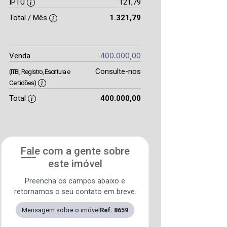
IPTU
121,79
Total / Mês
1.321,79
400.000,00
Venda
Consulte-nos
(ITBI, Registro, Escritura e
Certidões)
Total
400.000,00
Fale com a gente sobre
este imóvel
Preencha os campos abaixo e
retornamos o seu contato em breve.
Mensagem sobre o imóvel
Ref. 8659