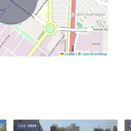
Leaflet
|
©
OpenStreetMap
Cód.
10224