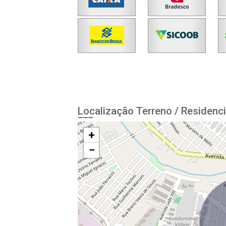
Localização Terreno / Residenci
+
−