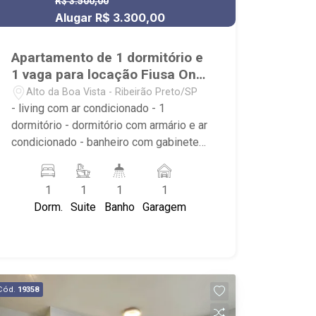
R$ 3.500,00
Alugar R$ 3.300,00
Apartamento de 1 dormitório e
1 vaga para locação Fiusa One
na Vargas com Fiusa
Alto da Boa Vista - Ribeirão Preto/SP
- living com ar condicionado - 1
dormitório - dormitório com armário e ar
condicionado - banheiro com gabinete e
box em vidro - sacada gourmet com
fechamento em vidro - cozinha
1
1
1
1
planejada - cozinha já com cooktop e
Dorm.
Suite
Banho
Garagem
forno - projeto de iluminação - andar
alto com vista para Ribeirão Shopping -
1 vaga de garagem - condomínio com
portaria. Fitness, área de convivência e
mirante na cobertura. Piscina, salão de
Cód.
19358
festas e varanda gourmet no térreo -
localizado na Professor João Fiusa