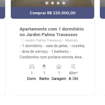
Comprar R$ 220.000,00
Apartamento com 1 dormitório
no Jardim Palma Travassos
Jardim Palma Travassos - Ribeirão
Preto/SP
- 1 dormitório; - sala de jantar; - cozinha;
- área de serviço; - 1 banheiro; -
Condomínio com portaria remota, área
de convivência, hall com elevador
panorâmico, academia e piscina na
1
1
1
40m²
cobertura.
Dorm.
Banho
Garagem
A. Útil