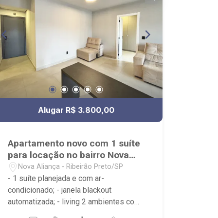
esquina com Presidente Vargas. -
muito próximo Burguer King,
supermercado Assaí, Bancos do Brasil,
Santander e Caixa.
Alugar R$ 3.800,00
Apartamento novo com 1 suíte
para locação no bairro Nova
Aliança
Nova Aliança - Ribeirão Preto/SP
- 1 suíte planejada e com ar-
condicionado; - janela blackout
automatizada; - living 2 ambientes com
ar condicionado, sofá e painel para TV.; -