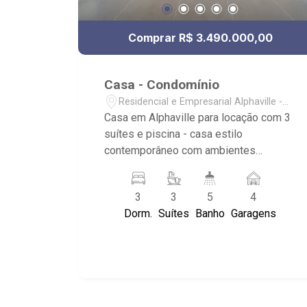
Comprar R$ 3.490.000,00
Casa - Condomínio
Residencial e Empresarial Alphaville -
Ribeirão Preto/SP
Casa em Alphaville para locação com 3
suítes e piscina - casa estilo
contemporâneo com ambientes
integrados; - garagem no piso da rua e
todo resto em único pavimento
3
3
5
4
superior; - será entregue com ar
Dorm.
Suítes
Banho
Garagens
condicionado e energia fotovoltaica; -
03 suítes com armário e porta balcão
com vista para piscina; - ampla sala 02
ambientes com sacada e pé direito
estendido; - sacada na sala; - cozinha
gourmet com bastante armário e ilha; -