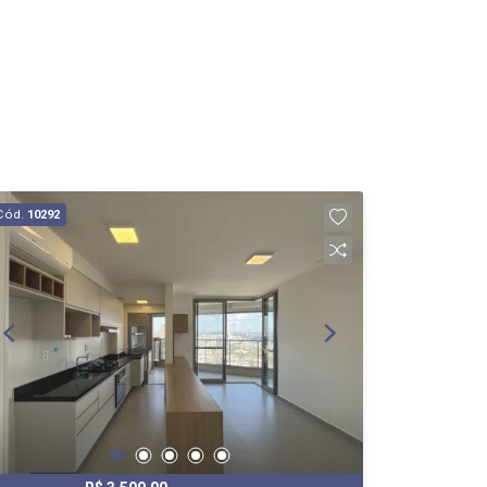
Cód.
10292