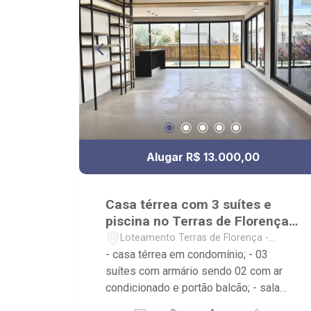
Alugar R$ 13.000,00
Casa térrea com 3 suítes e
piscina no Terras de Florença
Ribeirão Preto
Loteamento Terras de Florença -
Ribeirão Preto/SP
- casa térrea em condomínio; - 03
suítes com armário sendo 02 com ar
condicionado e portão balcão; - sala
para 02 ambientes com pé direito