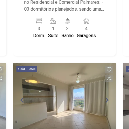
no Residencial e Comercial Palmares: -
03 dormitórios planejados, sendo uma
suíte; - Living dois ambientes; - Sala de
Jantar; - Sala de TV; - Escritório; -
3
1
3
4
Cozinha planejada; - Despensa; - Área
Dorm.
Suite
Banho
Garagens
de Serviço; - Edícula; - Quintal; -
Churrasqueira; - Localizado próximo ao
Espaço Rústico, VESTE ANJO
UNIFORMES e Toca do Guerreiro.
Cód.
19833