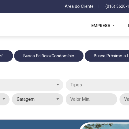
Área do Cliente
|
(016) 3620-
EMPRESA
f.
Busca Edifício/Condomínio
Busca Próximo a 
Tipos
Garagem