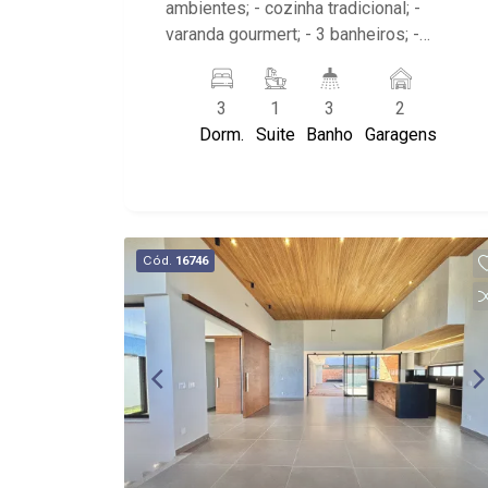
ambientes; - cozinha tradicional; -
varanda gourmert; - 3 banheiros; -
lavabo; - área de serviço; - Condomínio
com piscina, academia, salão de festas,
3
1
3
2
salão de jogos, playground entre outros;
Dorm.
Suite
Banho
Garagens
- Apenas 70 metros Parque Uber,
próximo ao Parque Raya, Pão de Açúcar
e supermercado Pague Menos;
Cód.
16746