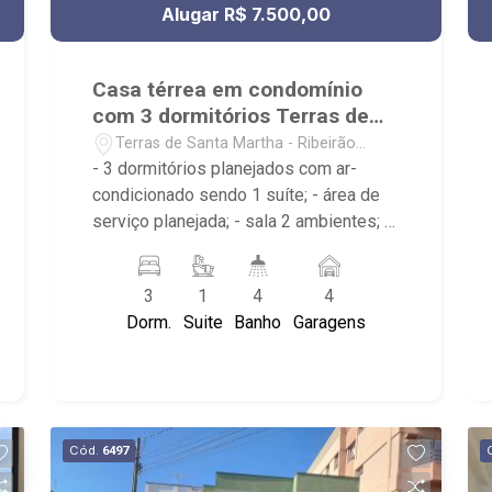
Alugar R$ 7.500,00
Casa térrea em condomínio
com 3 dormitórios Terras de
Santa Martha
Terras de Santa Martha - Ribeirão
Preto/SP
- 3 dormitórios planejados com ar-
condicionado sendo 1 suíte; - área de
serviço planejada; - sala 2 ambientes; -
sala de estar; - cozinha americana
planejada; - lavabo; - varanda gourmet; -
3
1
4
4
piscina com prainha; - 4 banheiros
Dorm.
Suite
Banho
Garagens
planejados com box e espelho; -
Condomínio com: Portaria 24hrs, praças
com paisagismo, playground e
segurança com monitoramento por
câmeras;
Cód.
6497