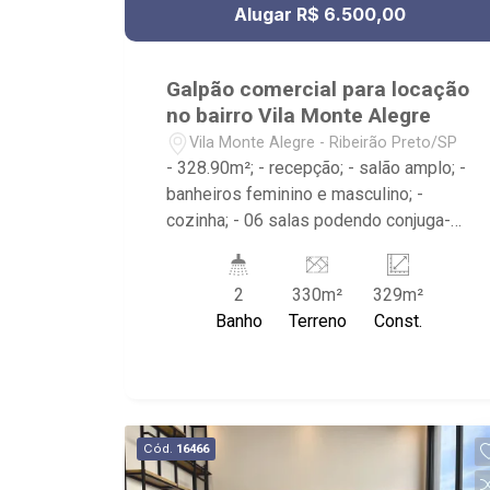
Alugar R$ 6.500,00
Galpão comercial para locação
no bairro Vila Monte Alegre
Vila Monte Alegre - Ribeirão Preto/SP
- 328.90m²; - recepção; - salão amplo; -
banheiros feminino e masculino; -
cozinha; - 06 salas podendo conjuga-
las; - Próximo à Av. Bandeirantes.
2
330m²
329m²
Banho
Terreno
Const.
Cód.
16466