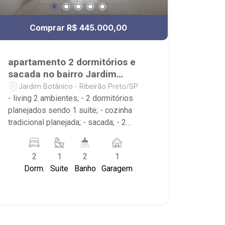
Comprar R$ 445.000,00
apartamento 2 dormitórios e
sacada no bairro Jardim
Botânico para venda
Jardim Botânico - Ribeirão Preto/SP
- living 2 ambientes; - 2 dormitórios
planejados sendo 1 suíte; - cozinha
tradicional planejada; - sacada; - 2
banheiros planejados com box e
espelho; - 1 vaga de garagem; - área de
2
1
2
1
serviço com armários; - Condomínio
Dorm.
Suite
Banho
Garagem
com piscina, salão de festas,
playground, varanda gourmet e Portaria
24 horas. - Muito próximo ao Parque
Raya, supermercado Dia e Savegnago.