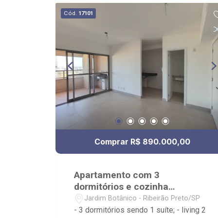
Cód.
17101
Comprar R$ 890.000,00
Apartamento com 3
dormitórios e cozinha
tradicional à venda no bairro
Jardim Botânico - Ribeirão Preto/SP
Jardim Botânico
- 3 dormitórios sendo 1 suíte; - living 2