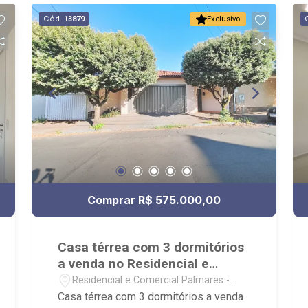
Cód.
13879
Exclusivo
Comprar R$ 575.000,00
Casa térrea com 3 dormitórios
a venda no Residencial e
Comercial Palmares
Residencial e Comercial Palmares -
Ribeirão Preto/SP
Casa térrea com 3 dormitórios a venda