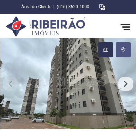
Área do Cliente
|
(016) 3620-1000