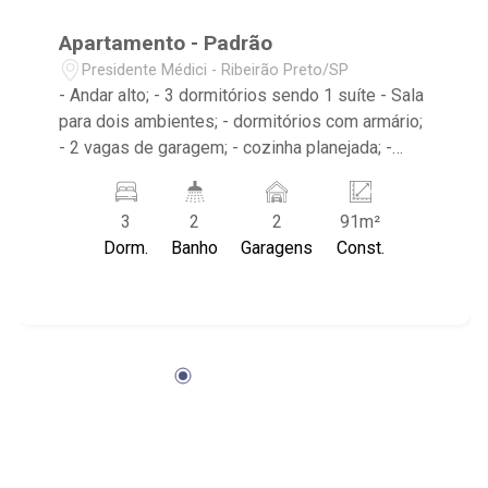
Apartamento - Padrão
Presidente Médici - Ribeirão Preto/SP
- Andar alto; - 3 dormitórios sendo 1 suíte - Sala
para dois ambientes; - dormitórios com armário;
- 2 vagas de garagem; - cozinha planejada; -
sacada; - banheiro social; - área de serviço; - 2
vagas de garagem; Condomínio conta com
3
2
2
91m²
portaria 24horas, piscina, salão de festas e
Dorm.
Banho
Garagens
Const.
varanda gourmet. De frente ao novo Assaí
atacadista