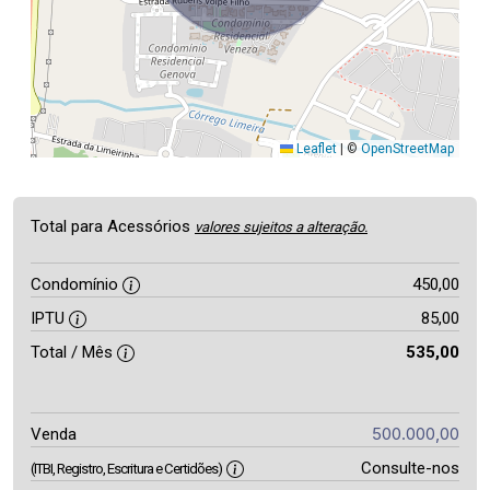
Leaflet
|
©
OpenStreetMap
Total para Acessórios
valores sujeitos a alteração.
Condomínio
450,00
IPTU
85,00
Total / Mês
535,00
500.000,00
Venda
Consulte-nos
(ITBI, Registro, Escritura e Certidões)